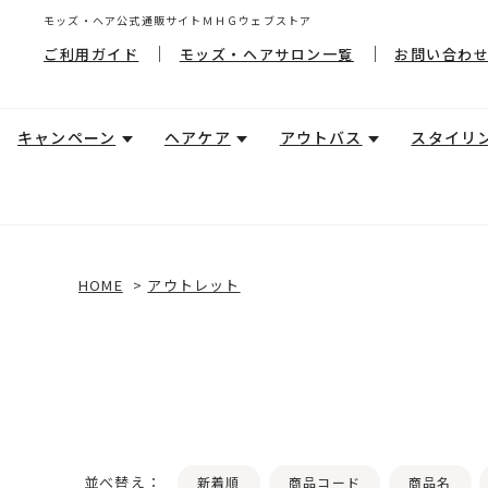
モッズ・ヘア公式通販サイトＭＨＧウェブストア
ご利用ガイド
モッズ・ヘアサロン一覧
お問い合わ
キャンペーン
ヘアケア
アウトバス
スタイリ
HOME
>
アウトレット
並べ替え：
新着順
商品コード
商品名