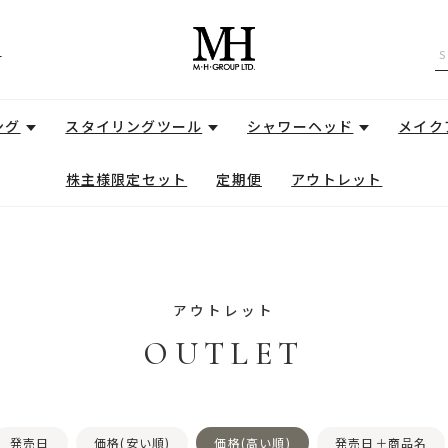
せ
ング
スタイリングツール
シャワーヘッド
メイク
株主様限定セット
定期便
アウトレット
アウトレット
OUTLET
発売日
価格(安い順)
価格(高い順)
発売日＋商品名