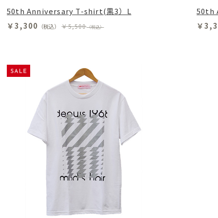
50th Anniversary T-shirt(黒3）L
50th
￥3,300
￥3,3
￥5,500
（税込）
（税込）