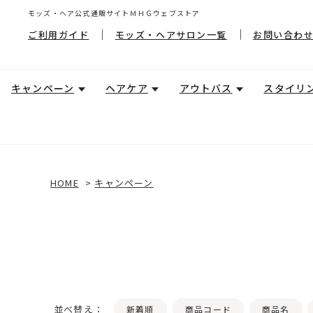
モッズ・ヘア公式通販サイトＭＨＧウェブストア
ご利用ガイド
モッズ・ヘアサロン一覧
お問い合わ
キャンペーン
ヘアケア
アウトバス
スタイリ
HOME
>
キャンペーン
並べ替え：
新着順
商品コード
商品名