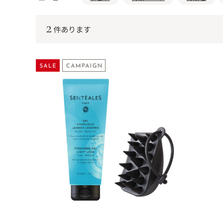
2
件あります