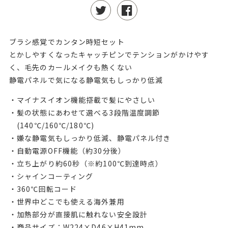
ブラシ感覚でカンタン時短セット
とかしやすくなったキャッチピンでテンションがかけやす
く、毛先のカールメイクも熱くない
静電パネルで気になる静電気もしっかり低減
・マイナスイオン機能搭載で髪にやさしい
・髪の状態にあわせて選べる3段階温度調節
(140℃/160℃/180℃)
・嫌な静電気もしっかり低減、静電パネル付き
・自動電源OFF機能（約30分後）
・立ち上がり約60秒（※約100℃到達時点）
・シャインコーティング
・360℃回転コード
・世界中どこでも使える海外兼用
・加熱部分が直接肌に触れない安全設計
・商品サイズ：W224×D46×H41mm