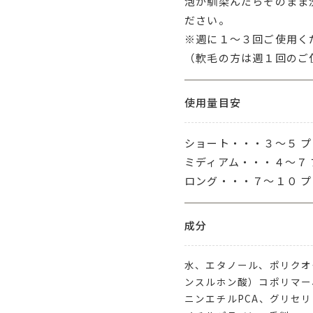
泡が馴染んだらそのまま
ださい。
※週に１～３回ご使用く
（軟毛の方は週１回のご
使用量目安
ショート・・・３～５ 
ミディアム・・・４～７ 
ロング・・・７～１０ 
成分
水、エタノール、ポリクオタ
ンスルホン酸）コポリマー
ニンエチルPCA、グリセリ