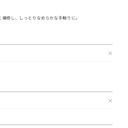
と補修し、しっとりなめらかな手触りに。