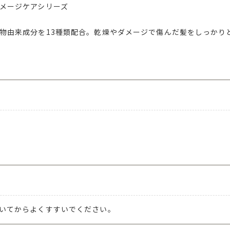
メージケアシリーズ
物由来成分を13種類配合。乾燥やダメージで傷んだ髪をしっかり
いてからよくすすいでください。