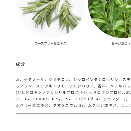
ローズマリー葉エキス
セージ葉エキ
成分
水、セタノール、ジメチコン、シクロペンタシロキサン、ステ
ラノリン、ステアルトリモニウムクロリド、香料、メチルパラ
(ジヒドロキシメチルシリルプロポキシ)ヒドロキシプロピル加
ン、BG、PCA-Na、DPG、PG、ノバラエキス、ラベンダ
ルベリー葉エキス、クオタニウム-33、ムクロジエキス、コレ