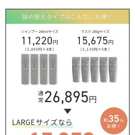
詰め替えタイプはこんなにお得！
シャンプー 240mlサイズ
マスク 200gサイズ
11,220
15,675
円
円
（2,805円×4本）
（3,135円×5本）
26,895
通
円
常
35
LARGEサイズなら
約
％
お得！