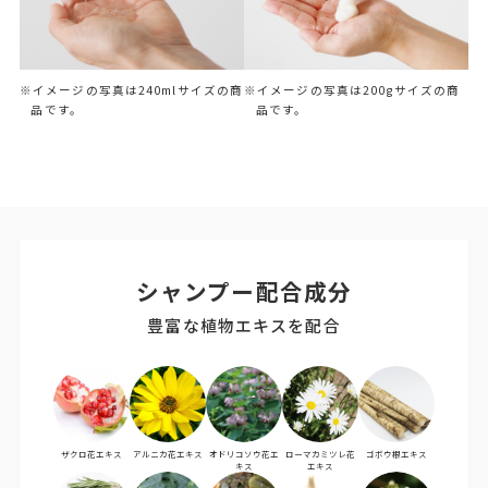
※イメージの写真は240mlサイズの商
※イメージの写真は200gサイズの商
品です。
品です。
シャンプー配合成分
豊富な植物エキスを配合
ザクロ花エキス
アルニカ花エキス
オドリコソウ花エ
ローマカミツレ花
ゴボウ根エキス
キス
エキス