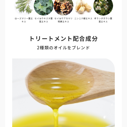
ローズマリー葉エ
セイヨウキズタ
葉
セイヨウアカマツ
ニンニク根エキス
オランダガラシ
葉
キス
茎エキス
琉果エキス
茎エキス
トリートメント配合成分
2種類のオイルをブレンド