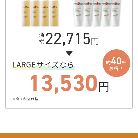
22,715
通
円
常
40
LARGEサイズなら
約
％
お得！
13,530
円
※全て税込価格