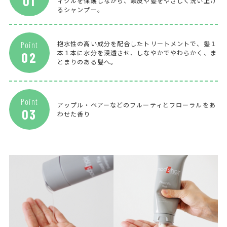
01
ィクルを保護しながら、頭皮や髪をやさしく洗い上げ
るシャンプー。
抱水性の高い成分を配合したトリートメントで、髪１
Point
本１本に水分を浸透させ、しなやかでやわらかく、ま
02
とまりのある髪へ。
Point
アップル・ペアーなどのフルーティとフローラルをあ
03
わせた香り