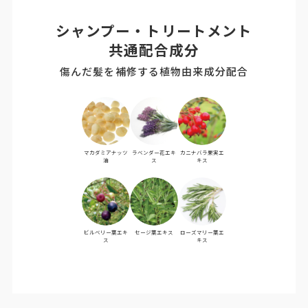
シャンプー・トリートメント
共通配合成分
傷んだ髪を補修する植物由来成分配合
マカダミアナッツ
ラベンダー花エキ
カニナバラ果実エ
油
ス
キス
ビルベリー葉エキ
セージ葉エキス
ローズマリー葉エ
ス
キス