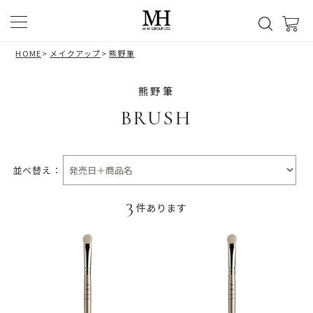
HOME
>
メイクアップ
>
熊野筆
熊野筆
BRUSH
並べ替え：
3
件あります