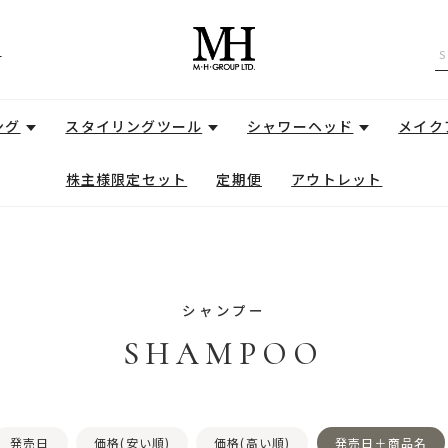
せ
ング
スタイリングツール
シャワーヘッド
メイク
株主様限定セット
定期便
アウトレット
シャンプー
SHAMPOO
発売日
価格(安い順)
価格(高い順)
発売日＋商品名