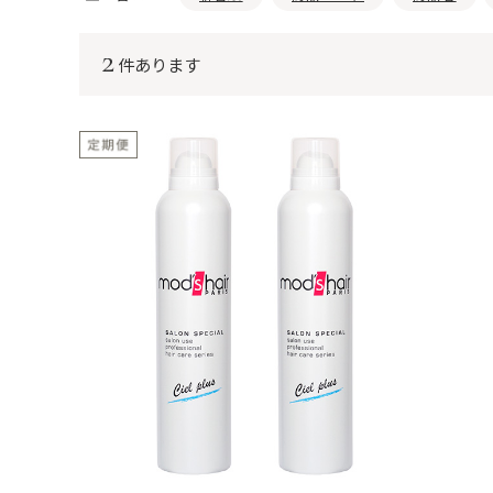
2
件あります