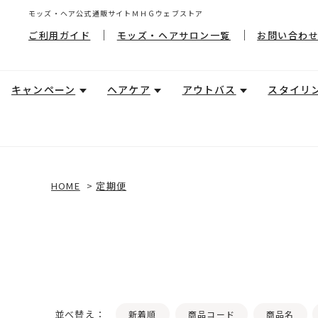
モッズ・ヘア公式通販サイトＭＨＧウェブストア
ご利用ガイド
モッズ・ヘアサロン一覧
お問い合わ
キャンペーン
ヘアケア
アウトバス
スタイリ
HOME
>
定期便
並べ替え：
新着順
商品コード
商品名