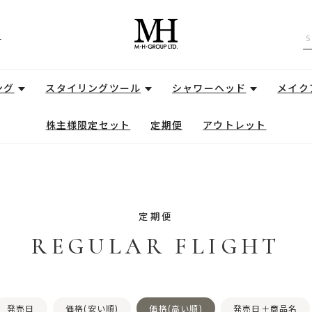
せ
ング
スタイリングツール
シャワーヘッド
メイク
株主様限定セット
定期便
アウトレット
定期便
REGULAR FLIGHT
発売日
価格(安い順)
価格(高い順)
発売日＋商品名