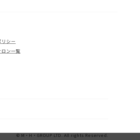
ポリシー
サロン一覧
© M・H・GROUP LTD. All rights Reserved.