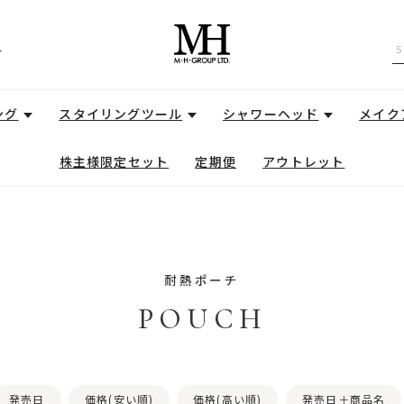
せ
ング
スタイリングツール
シャワーヘッド
メイク
株主様限定セット
定期便
アウトレット
耐熱ポーチ
POUCH
発売日
価格(安い順)
価格(高い順)
発売日＋商品名