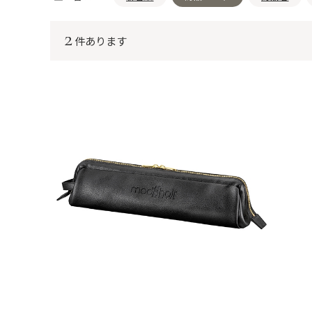
2
件あります