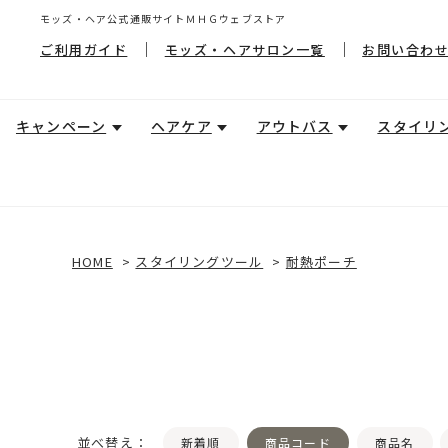
モッズ・ヘア公式通販サイトＭＨＧウェブストア
ご利用ガイド
モッズ・ヘアサロン一覧
お問い合わ
キャンペーン
ヘアケア
アウトバス
スタイリ
HOME
>
スタイリングツール
>
耐熱ポーチ
並べ替え：
新着順
商品コード
商品名